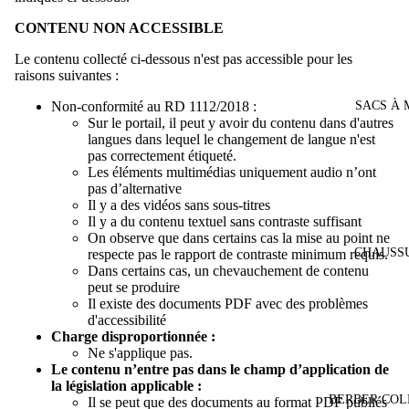
CONTENU NON ACCESSIBLE
Le contenu collecté ci-dessous n'est pas accessible pour les
raisons suivantes :
Non-conformité au RD 1112/2018 :
SACS À 
Sur le portail, il peut y avoir du contenu dans d'autres
langues dans lequel le changement de langue n'est
pas correctement étiqueté.
Les éléments multimédias uniquement audio n’ont
pas d’alternative
Il y a des vidéos sans sous-titres
Il y a du contenu textuel sans contraste suffisant
On observe que dans certains cas la mise au point ne
CHAUSS
respecte pas le rapport de contraste minimum requis.
Dans certains cas, un chevauchement de contenu
peut se produire
Il existe des documents PDF avec des problèmes
d'accessibilité
Charge disproportionnée :
Ne s'applique pas.
Le contenu n’entre pas dans le champ d’application de
la législation applicable :
BERBER COL
Il se peut que des documents au format PDF publiés