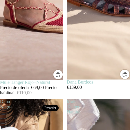
Dana Burdeos
SALE
Mule Tanger Rojo+Natural
€139,00
Precio de oferta
€69,00
Precio
habitual
€119,00
Dana
Mule
Negro
Tanger
Preorder
Natural