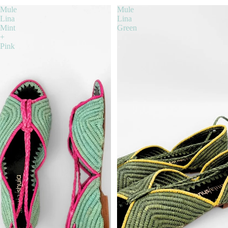
Mule
Mule
Lina
Lina
Mint
Green
+
Pink