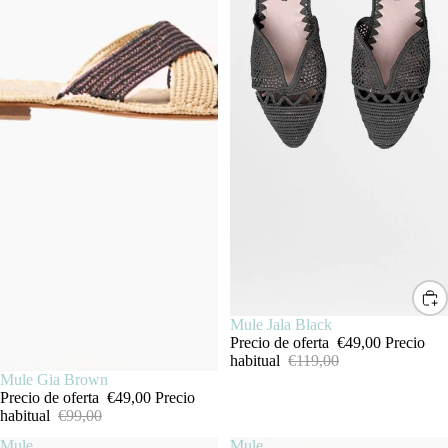
SALE
Mule Jala Black
Precio de oferta
€49,00
Precio
habitual
€119,00
Agotado
Mule Gia Brown
Precio de oferta
€49,00
Precio
habitual
€99,00
Mule
Mule