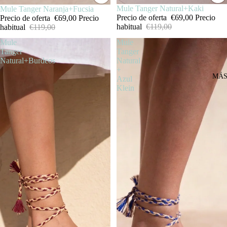
SALE
Mule Tanger Natural+Kaki
SALE
Mule Tanger Naranja+Fucsia
Precio de oferta
€69,00
Precio
Precio de oferta
€69,00
Precio
habitual
€119,00
habitual
€119,00
Mule
Mule
Tanger
Tanger
Natural+Burdeos
Natural
+
MÁ
Azul
Klein