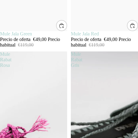
SALE
Mule Jala Green
SALE
Mule Jala Red
Precio de oferta
€49,00
Precio
Precio de oferta
€49,00
Precio
habitual
€119,00
habitual
€119,00
Mule
Mule
Rabat
Rabat
Rosa
Gris