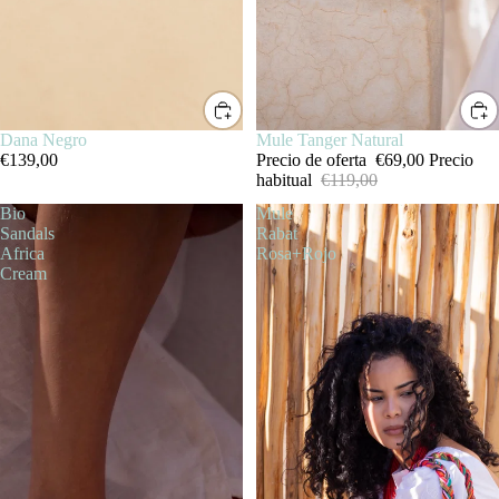
Dana Negro
SALE
Mule Tanger Natural
€139,00
Precio de oferta
€69,00
Precio
habitual
€119,00
Bio
Mule
Sandals
Rabat
Africa
Rosa+Rojo
Cream