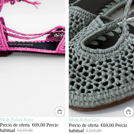
SALE
Mule Rabat Rosa
SALE
Mule Rabat Gris
Precio de oferta
€69,00
Precio
Precio de oferta
€69,00
Precio
habitual
€119,00
habitual
€119,00