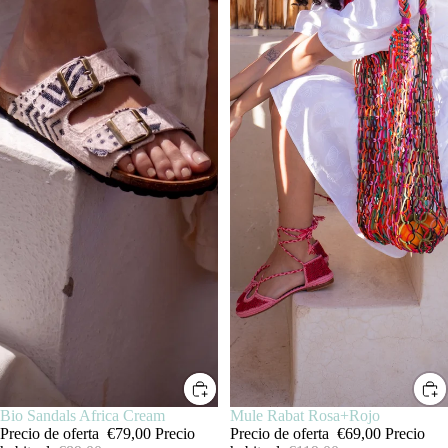
SALE
Mule Rabat Rosa+Rojo
SALE
Bio Sandals Africa Cream
Precio de oferta
€69,00
Precio
Precio de oferta
€79,00
Precio