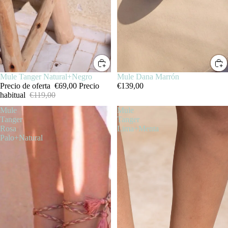
SALE
Mule Tanger Natural+Negro
Mule Dana Marrón
Precio de oferta
€69,00
Precio
€139,00
habitual
€119,00
Mule
Mule
Tanger
Tanger
Rosa
Lima+Menta
Palo+Natural