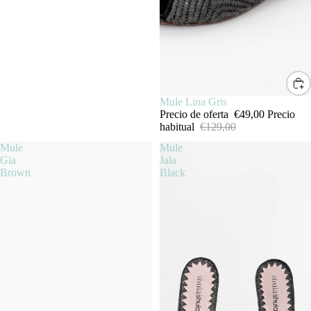
SALE
Mule Lina Gris
Precio de oferta
€49,00
Precio
habitual
€129,00
Mule
Mule
Gia
Jala
Brown
Black