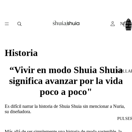
Total 
artícul
NEW 
en el
carrit
0
Historia
“Vivir en modo Shuia Shuia
COLLA
significa avanzar por la vida
poco a poco"
Es difícil narrar la historia de Shuia Shuia sin mencionar a Nuria,
su diseñadora.
PULSE
Más allá de ser simplemente una historia de moda sostenible, la