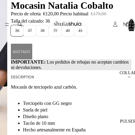
Mocasin Natalia Cobalto
Precio de oferta
€120,00
Precio habitual
€179,00
Total 
Talla del calzado: 36
artícul
NEW 
en el
carrit
36
37
38
39
40
41
0
AGOTADO
IMPORTANTE:
Los pedidos de rebajas no aceptan cambios
ni devoluciones.
COLLA
DESCRIPTION
Mocasín de terciopelo azul carbón.
Terciopelo con GG negro
Suela de piel
Diseño plano
PULSE
Tacón de 10 mm
Hecho artesanalmente en España