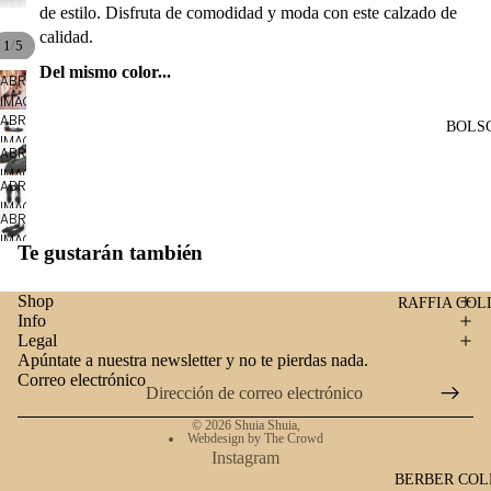
de estilo. Disfruta de comodidad y moda con este calzado de
calidad.
/
1
5
Del mismo color...
ABRIR
IMAGEN
ABRIR
A
BOLS
IMAGEN
PANTALLA
ABRIR
A
COMPLETA
IMAGEN
PANTALLA
ABRIR
A
COMPLETA
IMAGEN
PANTALLA
ABRIR
A
COMPLETA
IMAGEN
PANTALLA
Te gustarán también
A
COMPLETA
PANTALLA
Shop
COMPLETA
RAFFIA COL
Info
Legal
Apúntate a nuestra newsletter y no te pierdas nada.
Correo electrónico
© 2026
Shuia Shuia
,
Webdesign by The Crowd
Instagram
BERBER COL