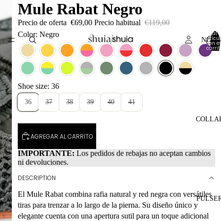
Mule Rabat Negro
Precio de oferta
€69,00
Precio habitual
€119,00
Total 
Color: Negro
artícul
NEW 
en el
carrit
0
Shoe size: 36
36
37
38
39
40
41
COLLA
AGREGAR AL CARRITO
IMPORTANTE:
Los pedidos de rebajas no aceptan cambios
ni devoluciones.
DESCRIPTION
El Mule Rabat combina rafia natural y red negra con versátiles
PULSE
tiras para trenzar a lo largo de la pierna. Su diseño único y
elegante cuenta con una apertura sutil para un toque adicional