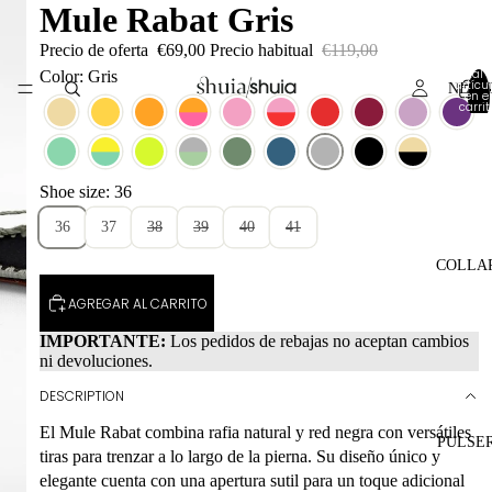
Mule Rabat Gris
Precio de oferta
€69,00
Precio habitual
€119,00
Total 
Color: Gris
artícul
NEW 
en el
carrit
0
Shoe size: 36
36
37
38
39
40
41
COLLA
AGREGAR AL CARRITO
IMPORTANTE:
Los pedidos de rebajas no aceptan cambios
ni devoluciones.
DESCRIPTION
El Mule Rabat combina rafia natural y red negra con versátiles
PULSE
tiras para trenzar a lo largo de la pierna. Su diseño único y
elegante cuenta con una apertura sutil para un toque adicional