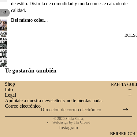
de estilo. Disfruta de comodidad y moda con este calzado de
calidad.
/
1
5
Del mismo color...
ABRIR
IMAGEN
ABRIR
A
BOLS
IMAGEN
PANTALLA
ABRIR
A
COMPLETA
IMAGEN
PANTALLA
ABRIR
A
COMPLETA
IMAGEN
PANTALLA
ABRIR
A
COMPLETA
IMAGEN
PANTALLA
Te gustarán también
A
COMPLETA
PANTALLA
Shop
COMPLETA
RAFFIA COL
Info
Legal
Apúntate a nuestra newsletter y no te pierdas nada.
Correo electrónico
© 2026
Shuia Shuia
,
Webdesign by The Crowd
Instagram
BERBER COL