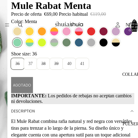
Mule Rabat Menta
Precio de oferta
€69,00
Precio habitual
€119,00
Total 
Color: Menta
artícul
NEW 
en el
carrit
0
Shoe size: 36
36
37
38
39
40
41
COLLA
AGOTADO
IMPORTANTE:
Los pedidos de rebajas no aceptan cambios
ni devoluciones.
DESCRIPTION
El Mule Rabat combina rafia natural y red negra con versátiles
PULSE
tiras para trenzar a lo largo de la pierna. Su diseño único y
elegante cuenta con una apertura sutil para un toque adicional