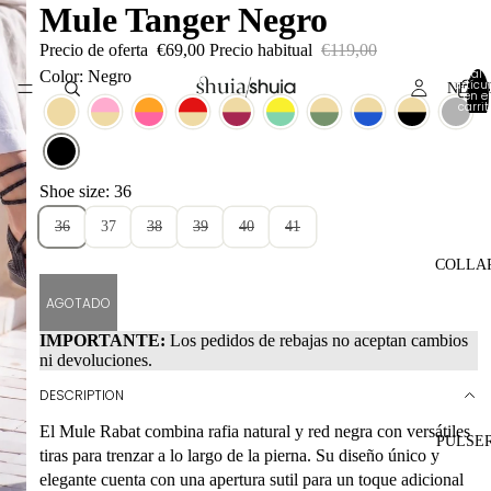
Mule Tanger Negro
Precio de oferta
€69,00
Precio habitual
€119,00
Total 
Color: Negro
artícul
NEW 
en el
carrit
0
Shoe size: 36
36
37
38
39
40
41
COLLA
AGOTADO
IMPORTANTE:
Los pedidos de rebajas no aceptan cambios
ni devoluciones.
DESCRIPTION
El Mule Rabat combina rafia natural y red negra con versátiles
PULSE
tiras para trenzar a lo largo de la pierna. Su diseño único y
elegante cuenta con una apertura sutil para un toque adicional