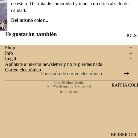
de estilo. Disfruta de comodidad y moda con este calzado de
calidad.
Del mismo color...
ABRIR
IMAGEN
Te gustarán también
A
BOLS
PANTALLA
COMPLETA
Shop
Info
Legal
Apúntate a nuestra newsletter y no te pierdas nada.
Correo electrónico
© 2026
Shuia Shuia
,
RAFFIA COL
Webdesign by The Crowd
Instagram
BERBER COL