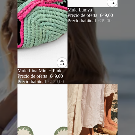
SALE
Mule Lamya
Precio de oferta
€49,00
Precio habitual
€99,00
SALE
Mule Lina Mint + Pink
Precio de oferta
€49,00
Precio habitual
€129,00
Mule Jala Green
Mule Gia Black