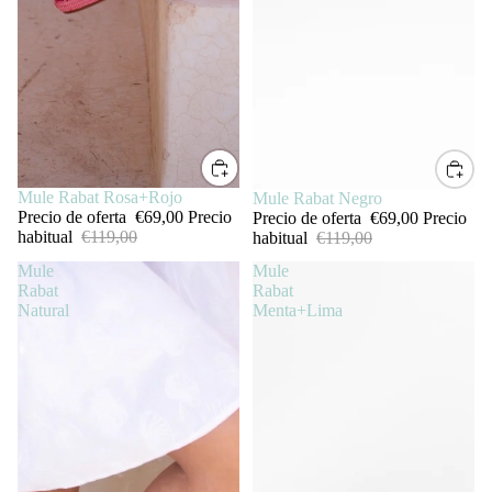
SALE
Mule Rabat Rosa+Rojo
SALE
Mule Rabat Negro
Precio de oferta
€69,00
Precio
Precio de oferta
€69,00
Precio
habitual
€119,00
habitual
€119,00
Mule
Mule
Rabat
Rabat
Natural
Menta+Lima