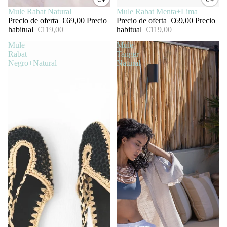
SALE
Mule Rabat Natural
SALE
Mule Rabat Menta+Lima
Precio de oferta
€69,00
Precio
Precio de oferta
€69,00
Precio
habitual
€119,00
habitual
€119,00
Mule
Mule
Rabat
Tanger
Negro+Natural
Natural