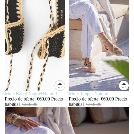
SALE
Mule Rabat Negro+Natural
SALE
Mule Tanger Natural
Precio de oferta
€69,00
Precio
Precio de oferta
€69,00
Precio
habitual
€119,00
habitual
€119,00