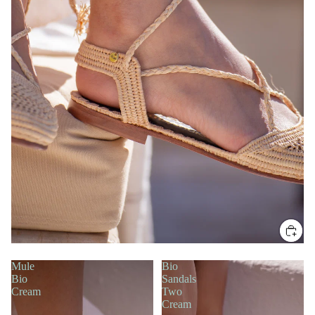
SALE
Mule
Bio
Bio
Sandals
Cream
Two
Cream