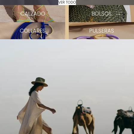
VER TODO
Calzado
Bolsos
CALZADO
BOLSOS
Collares
Pulseras
COLLARES
PULSERAS