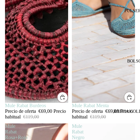
PULSE
BOLS
SALE
Mule Rabat Burdeos
SALE
Mule Rabat Menta
Precio de oferta
€69,00
Precio
Precio de oferta
€69,00
Precio
RAFFIA COL
habitual
€119,00
habitual
€119,00
Mule
Mule
Rabat
Rabat
Rosa+Rojo
Negro